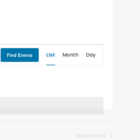
Event
List
Month
Day
Find Events
Views
Navigation
Next
Events