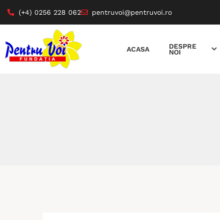
(+4) 0256 228 062
pentruvoi@pentruvoi.ro
DESPRE
ACASA
NOI