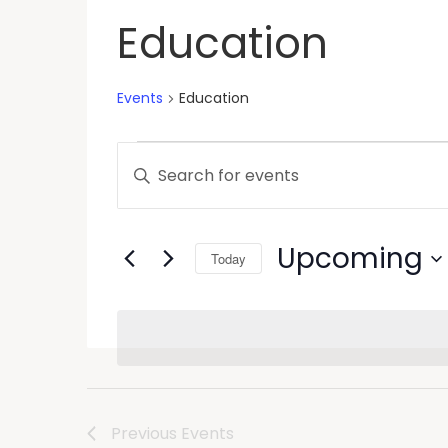
Education
Events
Education
Events
Enter
Keyword.
Search
Search
and
for
Upcoming
Today
Events
Views
by
Select
Keyword.
Navigation
date.
Previous
Events