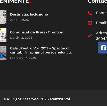
ENIMENTE
Contac
Phon
Destinatia: Incluziune
June 1, 2026
Email
Comunicat de Presa- Timotion
Adres
March 12, 2026
30042
Gala „Pentru Voi” 2019 – Spectacol
caritabil în sprijinul persoanelor cu
dizabilități intelectuale
February 17, 2026
© All right reserved
2026
Pentru Voi