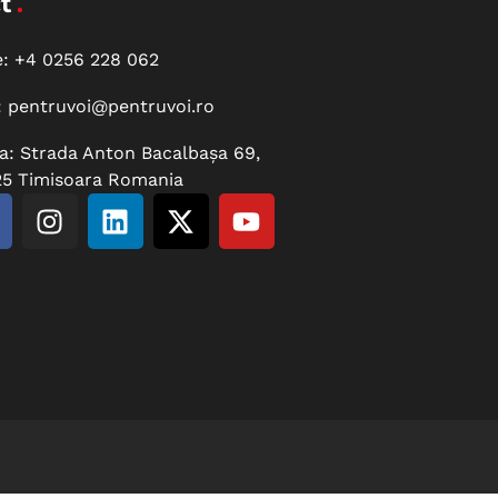
t
e:
+4 0256 228 062
:
pentruvoi@pentruvoi.ro
a: Strada Anton Bacalbașa 69,
5 Timisoara Romania