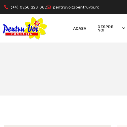
(+4) 0256 228 062
pentruvoi@pentruvoi.ro
DESPRE
ACASA
NOI