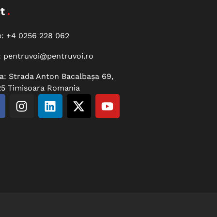
t
e:
+4 0256 228 062
:
pentruvoi@pentruvoi.ro
a: Strada Anton Bacalbașa 69,
5 Timisoara Romania