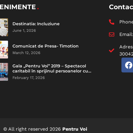
ENIMENTE
Contac
Phon
Destinatia: Incluziune
June 1, 2026
Email
Comunicat de Presa- Timotion
Adres
March 12, 2026
30042
Gala „Pentru Voi” 2019 – Spectacol
caritabil în sprijinul persoanelor cu
dizabilități intelectuale
February 17, 2026
© All right reserved
2026
Pentru Voi