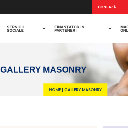
DONEAZĂ
SERVICII
FINANȚATORI &
MAG
SOCIALE
PARTENERI
ONL
GALLERY MASONRY
HOME
|
GALLERY MASONRY