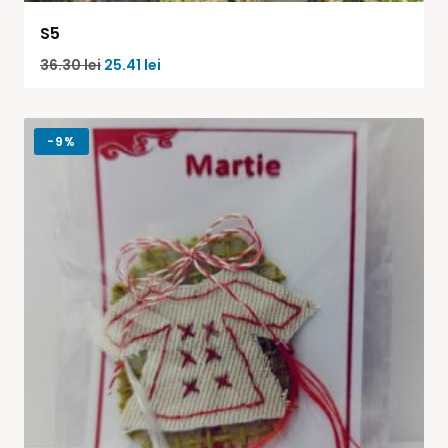
S5
36.30
lei
25.41
lei
-
9%