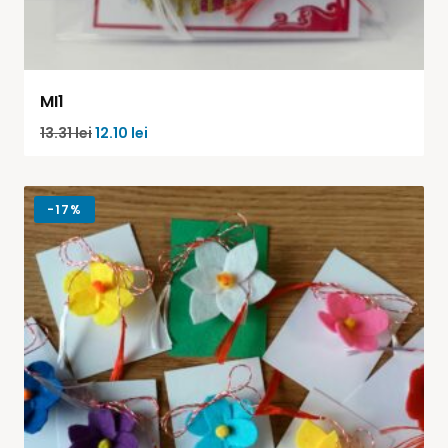
MI1
13.31
lei
12.10
lei
-
17%