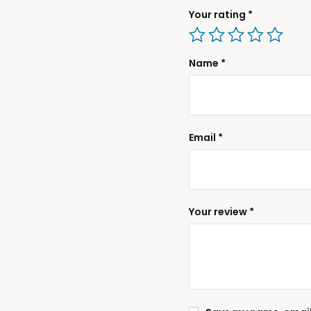
Your rating
*
Name
*
Email
*
Your review
*