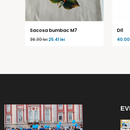
Sacosa bumbac M7
DI1
36.30
lei
25.41
lei
40.0
EV