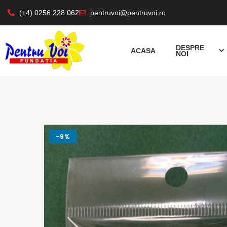
(+4) 0256 228 062
pentruvoi@pentruvoi.ro
DESPRE
ACASA
NOI
-
9%