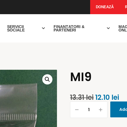
DONEAZĂ
SERVICII
FINANȚATORI &
MAG
SOCIALE
PARTENERI
ONL
MI9
13.31
lei
12.10
lei
Add