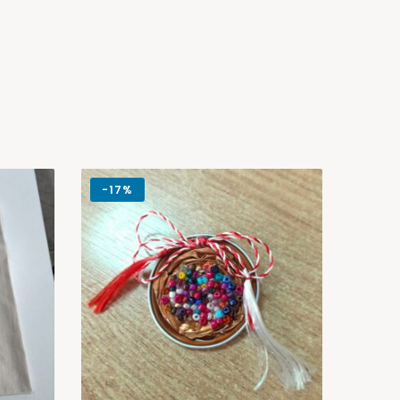
-
17%