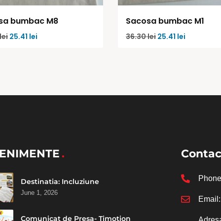
sa bumbac M8
Sacosa bumbac M1
lei
25.41
lei
36.30
lei
25.41
lei
ENIMENTE
Contac
Phon
Destinatia: Incluziune
June 1, 2026
Email
Comunicat de Presa- Timotion
Adres