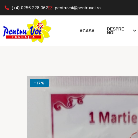
(+4) 0256 228 062
pentruvoi@pentruvoi.ro
DESPRE
ACASA
NOI
-
17%