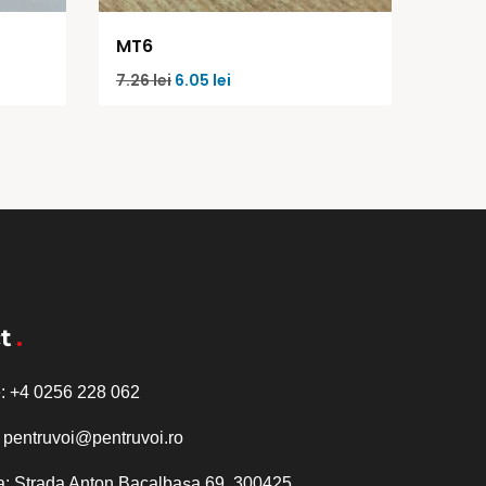
MT6
7.26
lei
6.05
lei
t
e:
+4 0256 228 062
:
pentruvoi@pentruvoi.ro
a: Strada Anton Bacalbașa 69, 300425