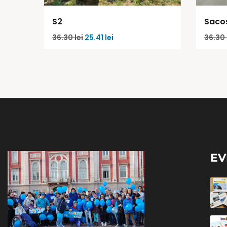
S2
Saco
36.30
lei
25.41
lei
36.30
EV