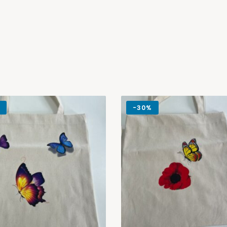
-
30%