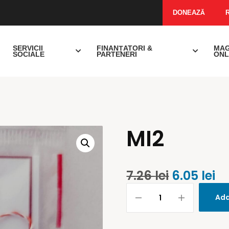
DONEAZĂ
SERVICII
FINANȚATORI &
MAG
SOCIALE
PARTENERI
ONL
MI2
7.26
lei
6.05
lei
Add