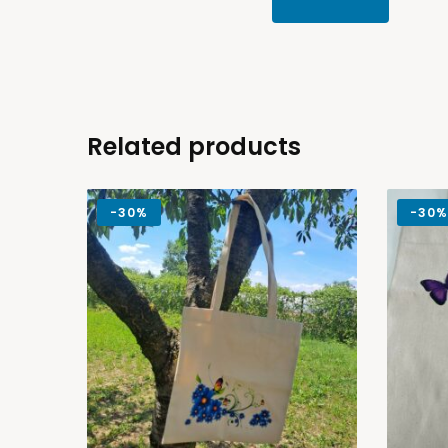
Related products
-
30%
-
30%