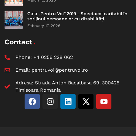
March 12, 2026
Gala „Pentru Voi” 2019 – Spectacol caritabil în
sprijinul persoanelor cu dizabilități
intelectuale
February 17, 2026
Contact
Phone:
+4 0256 228 062
Email:
pentruvoi@pentruvoi.ro
Adresa: Strada Anton Bacalbașa 69, 300425
Timisoara Romania